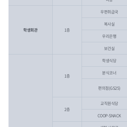
우편취급국
복사실
학생회관
1층
우리은행
보건실
학생식당
분식코너
1층
편의점(GS25)
교직원식당
2층
COOP-SNACK