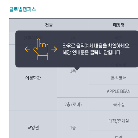
글로벌캠퍼스
건물
매장명
인문경상관
1층
매점
매점
학생식당
1층
어문학관
분식코너
APPLE BEAN
2층 (로비)
복사실
매점/휴게실
교양관
1층
여랑