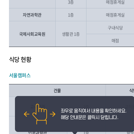
3층
매점휴게실
자연과학관
1층
매점휴게실
구내식당
국제사회교육원
생활관 1층
매점
식당 현황
서울캠퍼스
건물
식
교수회관
2층
교직
인문과학관
1층
학생