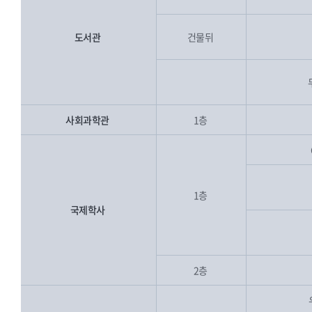
도서관
건물뒤
사회과학관
1층
1층
국제학사
2층