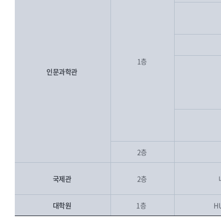
1층
인문과학관
2층
국제관
2층
대학원
1층
H