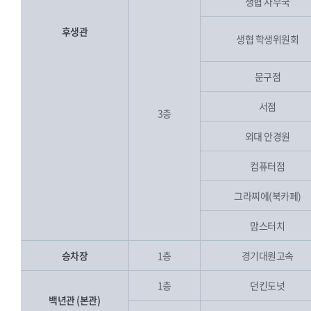
생협 사무국
후생관
생협 학생위원회
문구점
서점
3층
외대 안경원
컴퓨터점
그라찌에(북카페)
맘스터치
승차장
1층
경기대원고속
1층
던킨도넛
백년관 (본관)