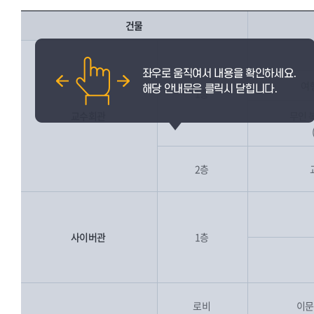
건물
여
1층
교수회관
무인 
2층
사이버관
1층
로비
이문