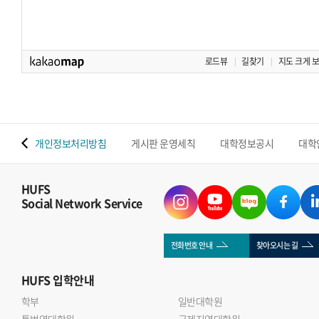
로드뷰
길찾기
지도 크게 
 맵
개인정보처리방침
게시판 운영세칙
대학정보공시
대학
HUFS
Social Network Service
전화번호 안내
찾아오시는 길
HUFS
입학안내
학부
일반대학원
통번역대학원
국제지역대학원