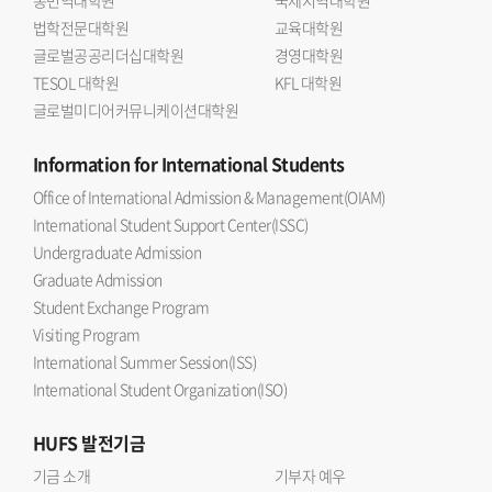
법학전문대학원
교육대학원
글로벌공공리더십대학원
경영대학원
TESOL 대학원
KFL 대학원
글로벌미디어커뮤니케이션대학원
Information
for International Students
Office of International Admission & Management(OIAM)
International Student Support Center(ISSC)
Undergraduate Admission
Graduate Admission
Student Exchange Program
Visiting Program
International Summer Session(ISS)
International Student Organization(ISO)
HUFS
발전기금
기금 소개
기부자 예우