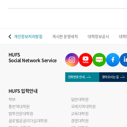
 맵
개인정보처리방침
게시판 운영세칙
대학정보공시
대학
HUFS
Social Network Service
전화번호 안내
찾아오시는 길
HUFS
입학안내
학부
일반대학원
통번역대학원
국제지역대학원
법학전문대학원
교육대학원
글로벌공공리더십대학원
경영대학원