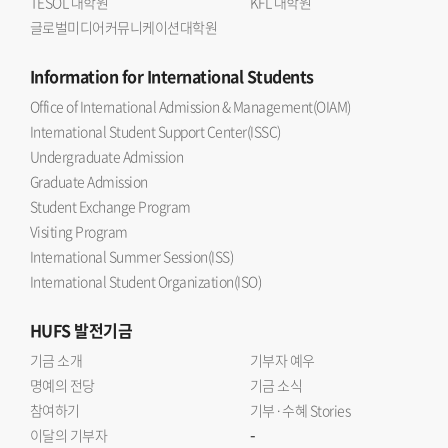
TESOL 대학원
KFL 대학원
글로벌미디어커뮤니케이션대학원
Information
for International Students
Office of International Admission & Management(OIAM)
International Student Support Center(ISSC)
Undergraduate Admission
Graduate Admission
Student Exchange Program
Visiting Program
International Summer Session(ISS)
International Student Organization(ISO)
HUFS
발전기금
기금 소개
기부자 예우
명예의 전당
기금 소식
참여하기
기부·수혜 Stories
-
이달의 기부자