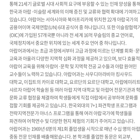
통해 21세기 글로벌 시대 사회적 요구에 부응할 수 있는 인재 양성을 통
한국과 아랍·이슬람 세계와의 이해 증진 및 교류와 협력 확대에 기여하
있습니다. 아랍어는 서아시아와 북아프리카에 위치한 22개 아랍국가의
공용어이며 국제연합(UN) 6대 공식어 중 하나입니다. 또한 이슬람협력
(OIC)에 가입된 57개국뿐 아니라 전 세계 16억 무슬림의 종교 언어로,
국제정치에서 중요한 위치에 있는 세계 주요 언어 중 하나입니다.
아랍어과에서는 초급 과정에서부터 고급 과정에 이르는 단계별 회화·
교육과 아울러 다양한 지역학 심화 과정을 제공하고 있으며, 보다 효율
아랍어 교육을 위해 아랍어·문학 및 지역학 전공 교수들과 아랍 원어민
교수들이 노력하고 있습니다. 아랍어과는 사우디아라비아 킹사우드
대학교, 이집트의 카이로 대학교, 요르단의 요르단 대학교, 아랍에미리
샤르자 아랍어 학술원 등 여러 아랍 지역 대학교 및 아랍어 전문기관과 
문화 교류 협정을 체결하여 학생들에게 직접 아랍에서 공부하며 문화를
접할 기회를 제공하고 있습니다. 한국외대의 7+1 파견학생 프로그램과
전략지역전문가 아너스 프로그램을 통해 여러 아랍국가에 학생들을
파견하여 어학연수 및 다양한 현지 체험의 기회가 주어지고 있습니다.
아랍어과는 1969년 6명의 제1회 졸업생을 시작으로 매년 수십 명의 아랍
중동 전문 인재를 배출해왔습니다. 본 학과를 졸업한 동문은 외교부,