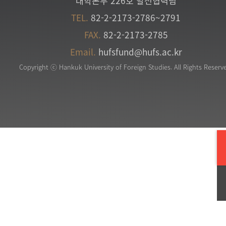
대학본부 226호 발전협력팀
TEL.
82-2-2173-2786~2791
FAX.
82-2-2173-2785
Email.
hufsfund@hufs.ac.kr
Copyright ⓒ Hankuk University of Foreign Studies. All Rights Reserv