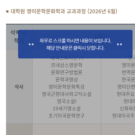
대학원 영미문학문화학과 교과과정 (2026년 6월)
석박사/
1학기
학기
셰익스피어연구I
연
르네상스영문학
영미
문화연구방법론
번역
문학과영상
한국
석사
영미문학문화특강
영미단
영국근현대사와고딕소설
현대주요
영국소설I
현대
19세기영소설
신화와
초기미국문학연구
현대미국주