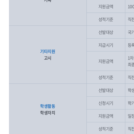
지원금액
10
성적기준
직전
선발대상
국가
지급시기
등록
기타지원
고시
1차
지원금액
최종
성적기준
직전
선발대상
학생
신청시기
학기
학생활동
학생자치
지원금액
일
성적기준
직전