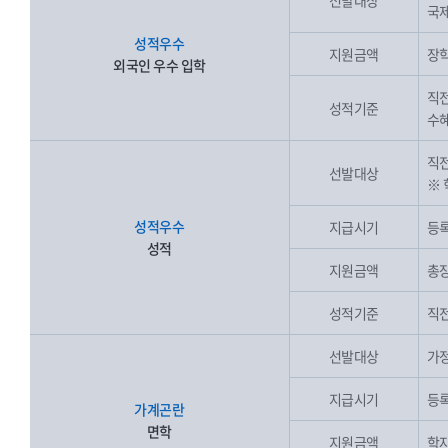
선발대상
국제
성적우수
지원금액
장학
외국인 우수 입학
직전
성적기준
수혜
직전
선발대상
※ 
성적우수
지급시기
등록
성적
지원금액
총장
성적기준
직전
선발대상
가정
지급시기
등록
가계곤란
면학
지원금액
학