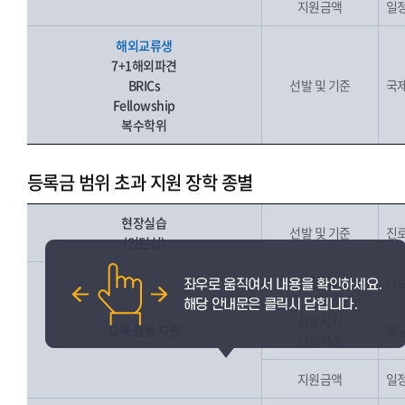
지원금액
일
해외교류생
7+1해외파견
BRICs
선발 및 기준
국제
Fellowship
복수학위
등록금 범위 초과 지원 장학 종별
현장실습
선발 및 기준
진로
(인턴십)
선발대상
다양
선발시기
교육 활동 지원
해당
선발기준
지원금액
일