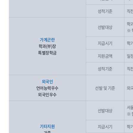
성적기준
직전
학과
선발대상
※ 
가계곤란
지급시기
학기
학과(부)장
특별장학금
지원금액
일
성적기준
직전
외국인
언어능력우수
선발 및 기준
외
외국인우수
서울
선발대상
※
기타지원
지급시기
학기
가족