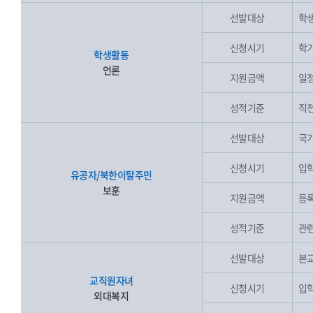
선발대상
학생
신청시기
학기
학생활동
언론
지원금액
일
성적기준
직전
선발대상
국가
신청시기
입학
유공자/북한이탈주민
보훈
지원금액
등록
성적기준
관련
선발대상
본교
교직원자녀
신청시기
입학
외대복지