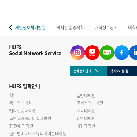
 맵
개인정보처리방침
게시판 운영세칙
대학정보공시
대학
HUFS
Social Network Service
전화번호 안내
찾아오시는 길
HUFS
입학안내
학부
일반대학원
통번역대학원
국제지역대학원
법학전문대학원
교육대학원
글로벌공공리더십대학원
경영대학원
TESOL 대학원
KFL 대학원
글로벌미디어커뮤니케이션대학원