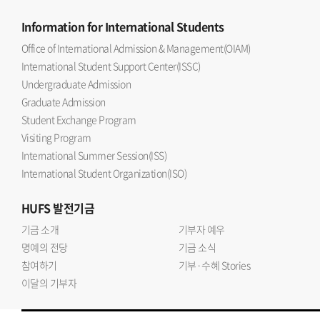
Information
for International Students
Office of International Admission & Management(OIAM)
International Student Support Center(ISSC)
Undergraduate Admission
Graduate Admission
Student Exchange Program
Visiting Program
International Summer Session(ISS)
International Student Organization(ISO)
HUFS
발전기금
기금 소개
기부자 예우
명예의 전당
기금 소식
참여하기
기부·수혜 Stories
이달의 기부자