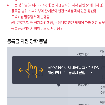
모든 장학금(교내/교외/국가)은 지급방식(고지서 감면 or 계좌지급),
등록금 범위 초과여부와 관계없이 연간수혜총액이 연말 정산용
교육비납입증명서에 반영됨
(예: 근로장학금, 국제화장학금, 수혜액도 관련 세법에 따라 연간 납
등록금총액에서 마이너스로 처리됨.)
등록금 지원 장학 종별
당해
선발대상
입학
지원금액
장학
성적우수
우수입학
직전
수혜
성적기준
수혜
수혜
당해